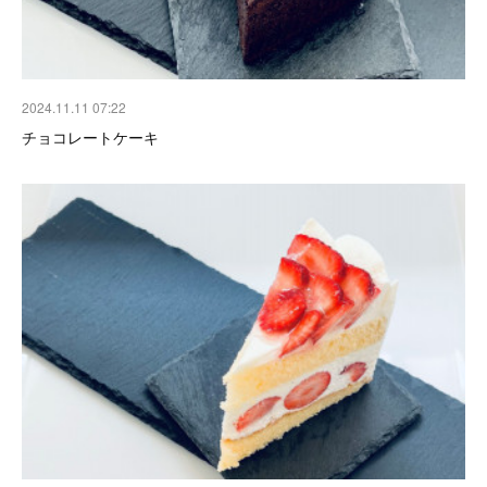
2024.11.11 07:22
チョコレートケーキ